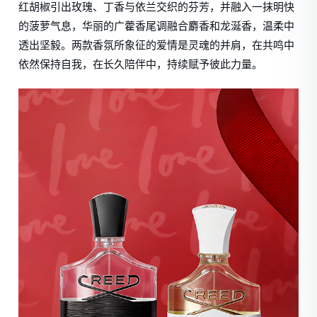
红胡椒引出玫瑰、丁香与依兰交织的芬芳，并融入一抹明快
的菠萝气息，华丽的广藿香尾调融合麝香和龙涎香，温柔中
透出坚毅。两款香氛所象征的爱情是灵魂的并肩，在共鸣中
依然保持自我，在长久陪伴中，持续赋予彼此力量。