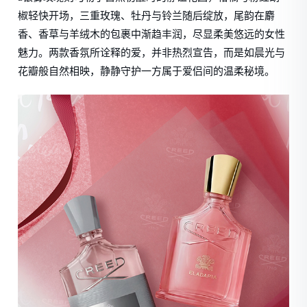
椒轻快开场，三重玫瑰、牡丹与铃兰随后绽放，尾韵在麝
香、香草与羊绒木的包裹中渐趋丰润，尽显柔美悠远的女性
魅力。两款香氛所诠释的爱，并非热烈宣告，而是如晨光与
花瓣般自然相映，静静守护一方属于爱侣间的温柔秘境。