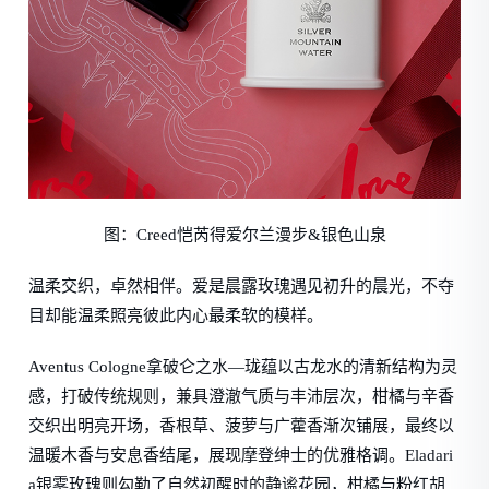
图：Creed恺芮得爱尔兰漫步&银色山泉
温柔交织，卓然相伴。爱是晨露玫瑰遇见初升的晨光，不夺
目却能温柔照亮彼此内心最柔软的模样。
Aventus Cologne拿破仑之水—珑蕴以古龙水的清新结构为灵
感，打破传统规则，兼具澄澈气质与丰沛层次，柑橘与辛香
交织出明亮开场，香根草、菠萝与广藿香渐次铺展，最终以
温暖木香与安息香结尾，展现摩登绅士的优雅格调。Eladari
a银雾玫瑰则勾勒了自然初醒时的静谧花园，柑橘与粉红胡