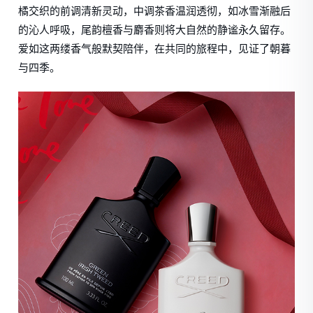
橘交织的前调清新灵动，中调茶香温润透彻，如冰雪渐融后
的沁人呼吸，尾韵檀香与麝香则将大自然的静谧永久留存。
爱如这两缕香气般默契陪伴，在共同的旅程中，见证了朝暮
与四季。