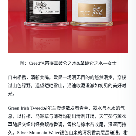
图：Creed恺芮得拿破仑之水&拿破仑之水—女士
自由相携，清新共鸣。爱是一场漫无目的的悠然漫步，穿梭
过山色绿野，遥望皑皑雪山，沿途收藏澄澈如初见的美好时
光。
Green Irish Tweed爱尔兰漫步散发着青草、露水与木质的气
息，以柠檬、马鞭草与薄荷勾勒出清冽开场，天竺葵与薰衣
草随后交织出经典馥奇香调，雪松与橡木苔收尾，深邃而持
久。Silver Mountain Water银色山泉的清冽香韵层层递进，柑