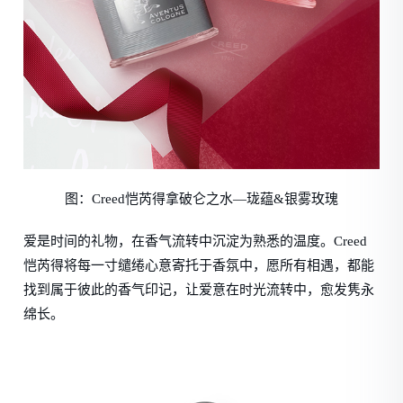
图：Creed恺芮得拿破仑之水—珑蕴&银雾玫瑰
爱是时间的礼物，在香气流转中沉淀为熟悉的温度。Creed
恺芮得将每一寸缱绻心意寄托于香氛中，愿所有相遇，都能
找到属于彼此的香气印记，让爱意在时光流转中，愈发隽永
绵长。