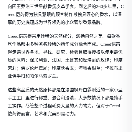
向国王乔治三世呈献香氛皮革手套，到之后的260多年里，C
reed恺芮得为独具慧眼的顾客制作最独具匠心的香水，以深
厚的历史底蕴成为世界领先的小众奢华香氛品牌。
Creed恺芮得采用珍稀的天然成分，颂扬自然之美。每款香
氛作品都由多种著名珍稀的精华成分融合而成。Creed恺芮
得走遍世界各地，寻找、研究、检验且取得授权以使用最优
质的原料：保加利亚、法国、土耳其和摩洛哥的玫瑰；印度
茉莉；佛罗伦萨鸢尾；印度晚香玉；海地香根草；卡拉布里
亚佛手柑和帕尔马紫罗兰。
这些高品质的天然原料都是在法国枫丹白露附近的一家小型
手工工厂里进行称重、混合和浸渍，大多数情况下都是纯手
工操作。尽管整个过程耗费大量的人力物力，但对于Creed
恺芮得而言，艺术和完美即驱动力。