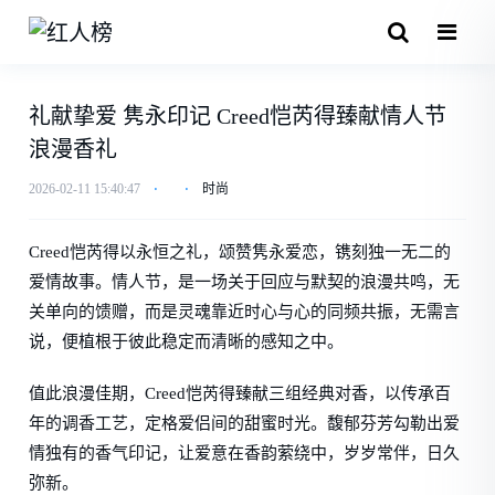
礼献挚爱 隽永印记 Creed恺芮得臻献情人节
浪漫香礼
2026-02-11 15:40:47
⋅
⋅
时尚
Creed恺芮得以永恒之礼，颂赞隽永爱恋，镌刻独一无二的
爱情故事。情人节，是一场关于回应与默契的浪漫共鸣，无
关单向的馈赠，而是灵魂靠近时心与心的同频共振，无需言
说，便植根于彼此稳定而清晰的感知之中。
值此浪漫佳期，Creed恺芮得臻献三组经典对香，以传承百
年的调香工艺，定格爱侣间的甜蜜时光。馥郁芬芳勾勒出爱
情独有的香气印记，让爱意在香韵萦绕中，岁岁常伴，日久
弥新。