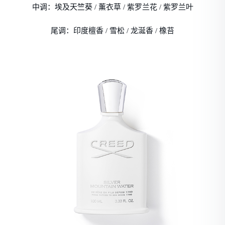
中调：埃及天竺葵 / 薰衣草 / 紫罗兰花 / 紫罗兰叶
尾调：印度檀香 / 雪松 / 龙涎香 / 橡苔