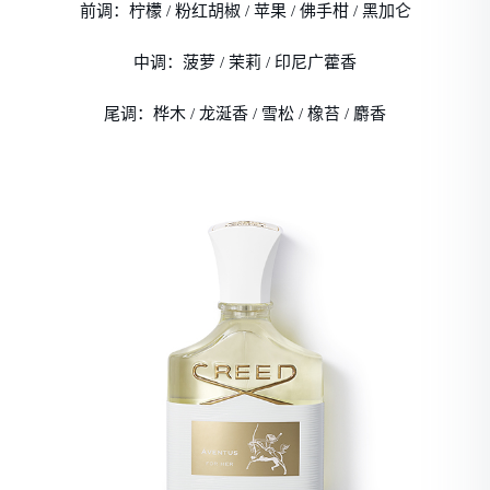
前调：柠檬 / 粉红胡椒 / 苹果 / 佛手柑 / 黑加仑
中调：菠萝 / 茉莉 / 印尼广藿香
尾调：桦木 / 龙涎香 / 雪松 / 橡苔 / 麝香