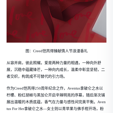
图：Creed恺芮得臻献情人节浪漫香礼
从容并肩，彼此照耀。爱是两种力量的相遇，一种向外舒
展，沉稳中蕴藏锋芒，一种向内成长，温柔中彰显坚韧，二
者交织，构筑成不可替代的引力场。
作为Creed恺芮得250周年纪念之作，Aventus拿破仑之水以
柠檬、粉红胡椒与黑加仑开启辛辣明亮的序幕，随后渐次铺
展出温暖的木质底蕴，香气在力量与感性间完美平衡。Aven
tus For Her拿破仑之水—女士则以青苹果与佛手柑开场，粉