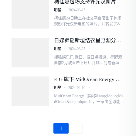
柯佳嬿包场支持许光汉新片，
晒出风南小分队对比照，梦回
明星
⋅
2024-03-25
⋅
想见你
柯佳嬿24日晚上在社交平台晒出了包场
观影许光汉新电影的照片，并转发了&a
mp;ldquo;凤南小分队&amp;rdquo;早期
和近期对比照。她分享道：&amp;ldquo;
日媒辟谣新垣结衣星野源分
回忆起属于我们的台南，那封道别...
居：二人并未婚变，而是一起
明星
⋅
2024-03-25
⋅
搬到3房新豪宅
搜狐娱乐讯 近日，据日媒报道，星野源
此前2月被直击下班后并非回到与新垣结
衣一起选择的住处，而是去往一处众多
名人喜欢入住月租金超过150万日币（约
EIG 旗下 MidOcean Energy 将
71442人民币）的高级大...
收购 SK Earthon 在秘鲁液化天
明星
⋅
2024-02-10
⋅
然气（PLNG）公司 20% 的股
MidOcean Energy（简称&amp;ldquo;Mi
份
dOcean&amp;rdquo;），一家由全球能源
和基础设施领域的领先机构投资者EIG成
立并管理的液化天然气（LNG）公司，
今天宣布已与SK Earthon（简称&amp;ld
quo;...
1