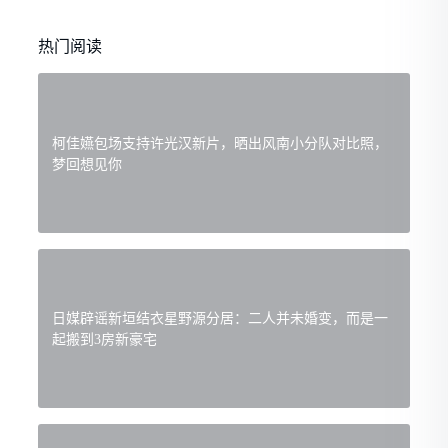
热门阅读
柯佳嬿包场支持许光汉新片，晒出风南小分队对比照，
梦回想见你
日媒辟谣新垣结衣星野源分居：二人并未婚变，而是一
起搬到3房新豪宅