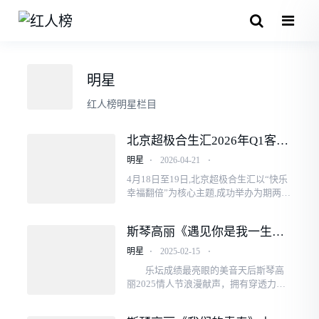
明星
红人榜明星栏目
北京超极合生汇2026年Q1客流
销售双创新高，2周年庆燃动春
明星
⋅
2026-04-21
⋅
日
4月18日至19日,北京超极合生汇以“快乐
幸福翻倍”为核心主题,成功举办为期两天
的沉浸式2周年庆典,凭借丰富多元的活动
矩阵与诚意满满的福利回馈,点燃春日消
斯琴高丽《遇见你是我一生的
费热潮...
缘分》上线 浪漫情歌娓娓道来
明星
⋅
2025-02-15
⋅
乐坛成绩最亮眼的美音天后斯琴高
丽2025情人节浪漫献声，拥有穿透力十
足的美音女声娓娓道来浪漫情歌《遇见
你是我一生的缘分》上线!递出30+大女