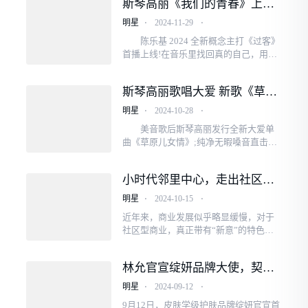
斯琴高丽《我们的青春》上线
人的自信态度，积...
获封青春代言主题歌
明星
⋅
2024-11-29
⋅
陈乐基 2024 全新概念主打《过客》
首播上线!在音乐里找回真的自己，用声
音呈现人生「过客」冷暖。 这次的
新歌，《过客》由Beyond御用词人刘卓
斯琴高丽歌唱大爱 新歌《草原
辉填词，一边...
儿女情》震撼上线
明星
⋅
2024-10-28
⋅
美音歌后斯琴高丽发行全新大爱单
曲《草原儿女情》;纯净无暇嗓音直击内
心深处，歌唱大爱将草原下儿女情长演
绎淋漓尽致，拥抱每个需要爱的肩膀。
小时代邻里中心，走出社区型
拥有美音...
商业的破局者
明星
⋅
2024-10-15
⋅
近年来，商业发展似乎略显缓慢，对于
社区型商业，真正带有“新意”的特色购
物中心却屈指可数。 在这样的氛围下，
中昂小时代开始改潮焕代，进入商业存
林允官宣绽妍品牌大使，契合
量改造阶段，从过去餐饮...
度拉满！
明星
⋅
2024-09-12
⋅
9月12日，皮肤学级护肤品牌绽妍官宣首