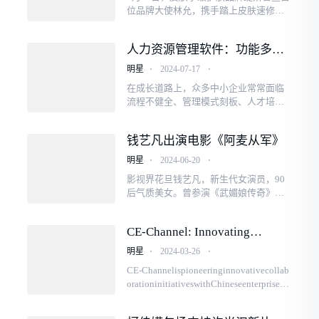
位品牌大使林允，携手踏上皮肤速修奇
旅，为品牌注入新生力量。这一举措不
仅标志着绽妍在品牌营销上的新突破，
人力资源管理软件：功能多样
更预示着绽妍在品牌专...
性与卓越优势
明星
⋅
2024-07-17
⋅
在成长道路上，众多中小企业常常面临
流程不健全、管理模式刻板、人才培养
机制匮乏以及工作效率低下的挑战。这
些问题若得不到有效解决，往往会使企
钱艺凡出演电影《阿麦从军》
业陷入财务困境，难以...
明星
⋅
2024-06-20
⋅
影视界花旦钱艺凡，新生代女演员，90
后气质美女。曾参演《武媚娘传奇》、
《带刀女捕快》、《新都市人》和《孤
芳不自赏》，引起关注。在郑大圣导演
CE-Channel: Innovating
合作电影茅盾三部曲...
Collaboration for Shared
明星
⋅
2024-03-26
⋅
Success with Chinese
CE-Channelispioneeringinnovativecollab
Enterprises
orationinitiativeswithChineseenterprises,
markinganeweraininternationalmarketexp
ansion.Throughstrategicpartnershi...