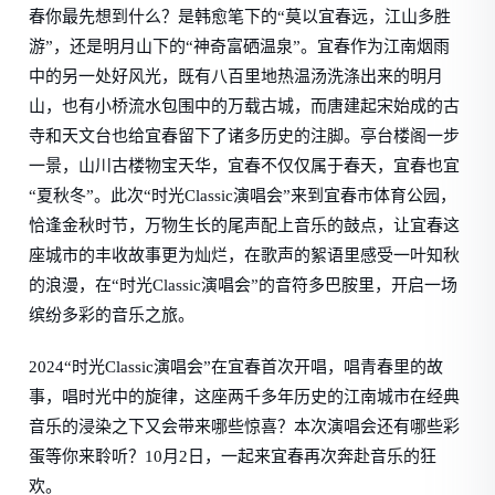
春你最先想到什么？是韩愈笔下的“莫以宜春远，江山多胜
游”，还是明月山下的“神奇富硒温泉”。宜春作为江南烟雨
中的另一处好风光，既有八百里地热温汤洗涤出来的明月
山，也有小桥流水包围中的万载古城，而唐建起宋始成的古
寺和天文台也给宜春留下了诸多历史的注脚。亭台楼阁一步
一景，山川古楼物宝天华，宜春不仅仅属于春天，宜春也宜
“夏秋冬”。此次“时光Classic演唱会”来到宜春市体育公园，
恰逢金秋时节，万物生长的尾声配上音乐的鼓点，让宜春这
座城市的丰收故事更为灿烂，在歌声的絮语里感受一叶知秋
的浪漫，在“时光Classic演唱会”的音符多巴胺里，开启一场
缤纷多彩的音乐之旅。
2024“时光Classic演唱会”在宜春首次开唱，唱青春里的故
事，唱时光中的旋律，这座两千多年历史的江南城市在经典
音乐的浸染之下又会带来哪些惊喜？本次演唱会还有哪些彩
蛋等你来聆听？10月2日，一起来宜春再次奔赴音乐的狂
欢。