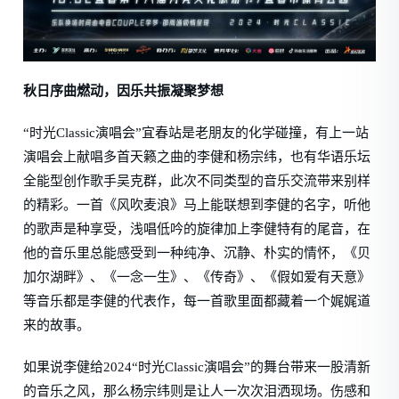
秋日序曲燃动，因乐共振凝聚梦想
“时光Classic演唱会”宜春站是老朋友的化学碰撞，有上一站
演唱会上献唱多首天籁之曲的李健和杨宗纬，也有华语乐坛
全能型创作歌手吴克群，此次不同类型的音乐交流带来别样
的精彩。一首《风吹麦浪》马上能联想到李健的名字，听他
的歌声是种享受，浅唱低吟的旋律加上李健特有的尾音，在
他的音乐里总能感受到一种纯净、沉静、朴实的情怀，《贝
加尔湖畔》、《一念一生》、《传奇》、《假如爱有天意》
等音乐都是李健的代表作，每一首歌里面都藏着一个娓娓道
来的故事。
如果说李健给2024“时光Classic演唱会”的舞台带来一股清新
的音乐之风，那么杨宗纬则是让人一次次泪洒现场。伤感和