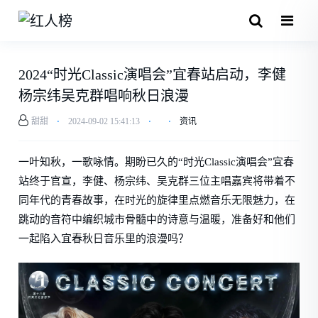
2024“时光Classic演唱会”宜春站启动，李健
杨宗纬吴克群唱响秋日浪漫
甜甜
⋅
2024-09-02 15:41:13
⋅
⋅
资讯
一叶知秋，一歌咏情。期盼已久的“时光Classic演唱会”宜春
站终于官宣，李健、杨宗纬、吴克群三位主唱嘉宾将带着不
同年代的青春故事，在时光的旋律里点燃音乐无限魅力，在
跳动的音符中编织城市骨髓中的诗意与温暖，准备好和他们
一起陷入宜春秋日音乐里的浪漫吗？