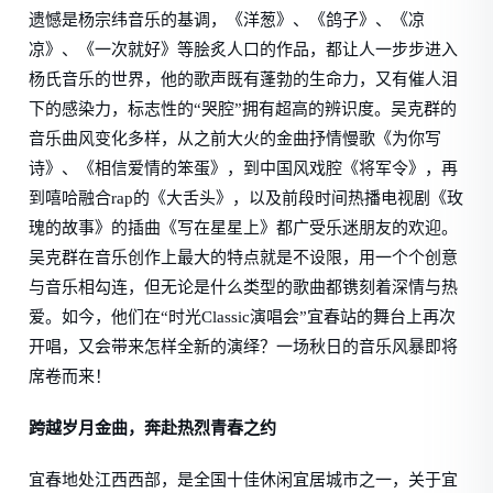
遗憾是杨宗纬音乐的基调，《洋葱》、《鸽子》、《凉
凉》、《一次就好》等脍炙人口的作品，都让人一步步进入
杨氏音乐的世界，他的歌声既有蓬勃的生命力，又有催人泪
下的感染力，标志性的“哭腔”拥有超高的辨识度。吴克群的
音乐曲风变化多样，从之前大火的金曲抒情慢歌《为你写
诗》、《相信爱情的笨蛋》，到中国风戏腔《将军令》，再
到嘻哈融合rap的《大舌头》，以及前段时间热播电视剧《玫
瑰的故事》的插曲《写在星星上》都广受乐迷朋友的欢迎。
吴克群在音乐创作上最大的特点就是不设限，用一个个创意
与音乐相勾连，但无论是什么类型的歌曲都镌刻着深情与热
爱。如今，他们在“时光Classic演唱会”宜春站的舞台上再次
开唱，又会带来怎样全新的演绎？一场秋日的音乐风暴即将
席卷而来！
跨越岁月金曲，奔赴热烈青春之约
宜春地处江西西部，是全国十佳休闲宜居城市之一，关于宜