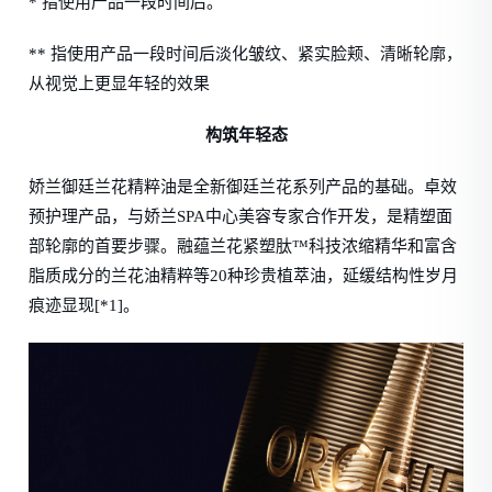
* 指使用产品一段时间后。
** 指使用产品一段时间后淡化皱纹、紧实脸颊、清晰轮廓，
从视觉上更显年轻的效果
构筑年轻态
娇兰御廷兰花精粹油是全新御廷兰花系列产品的基础。卓效
预护理产品，与娇兰SPA中心美容专家合作开发，是精塑面
部轮廓的首要步骤。融蕴兰花紧塑肽™科技浓缩精华和富含
脂质成分的兰花油精粹等20种珍贵植萃油，延缓结构性岁月
痕迹显现[*1]。