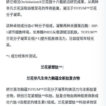
娇兰倾注Orchidarium®兰花园十六载前沿研究成果，从两种
非凡兰花汲取由根至花的传奇能量，凝注于TOTUM™兰花
分子凝萃。
这种卓效成分由47种分子组成，凝聚两种关键蛋白酶：HIF-
1调节细胞呼吸，长寿酶PHD3从根源赋活肌肤。TOTUM™
兰花分子凝萃五倍[*1]提升肌肤焕活力，日益绽现年轻光
采。
*1 成分经体外测试。
兰花紧塑肽™：
兰花非凡生命力融蕴全新肽复合物
娇兰首次融蕴TOTUM™兰花分子凝萃的焕活力与全新肽复
合物，研创兰花紧塑肽™科技。肽复合物由两种胶原焕新成
分六肽-9及稳定的维生素C组成。兰花紧塑肽™科技卓效促