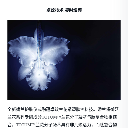
卓效技术 凝时焕颜
全新娇兰护肤仪式融蕴卓效兰花紧塑肽™科技。娇兰将御廷
兰花系列专研成分TOTUM™兰花分子凝萃与肽复合物相结
合，TOTUM™兰花分子凝萃具有非凡焕活力，而肽复合物