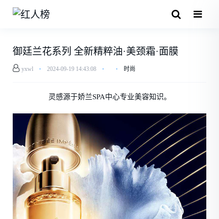
御廷兰花系列 全新精粹油·美颈霜·面膜
yxwl
⋅
2024-09-19 14:43:08
⋅
⋅
时尚
灵感源于娇兰SPA中心专业美容知识。