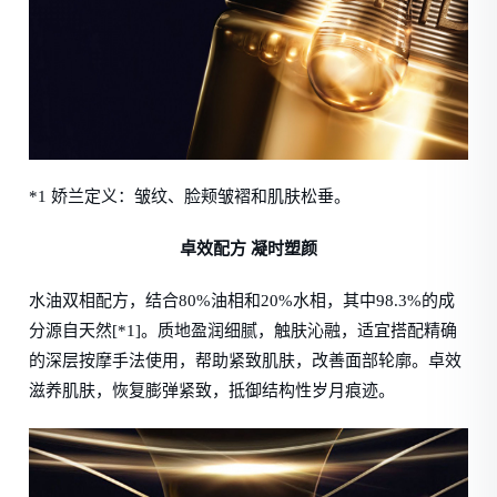
*1 娇兰定义：皱纹、脸颊皱褶和肌肤松垂。
卓效配方 凝时塑颜
水油双相配方，结合80%油相和20%水相，其中98.3%的成
分源自天然[*1]。质地盈润细腻，触肤沁融，适宜搭配精确
的深层按摩手法使用，帮助紧致肌肤，改善面部轮廓。卓效
滋养肌肤，恢复膨弹紧致，抵御结构性岁月痕迹。