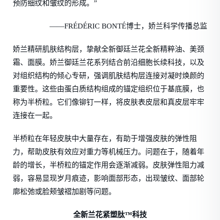
预防细纹和皱纹的形成。”
——FRÉDÉRIC BONTÉ博士，娇兰科学传播总监
娇兰精研肌肤结构层，挚献全新御廷兰花全新精粹油、美颈
霜、面膜。娇兰御廷兰花系列结合前沿细胞长续科技，以及
对组织结构的倾心专研，强调肌肤结构层连接对凝时焕颜的
重要性。这些由蛋白质结构组成的锚定组织位于基底膜，也
称为半桥粒。它们像铆钉一样，将皮肤表皮层和真皮层牢牢
连接在一起。
半桥粒在年轻皮肤中大量存在，有助于增强皮肤的弹性阻
力，帮助皮肤有效应对重力等机械压力。问题在于，随着年
龄的增长，半桥粒的锚定作用会逐渐减弱。皮肤弹性阻力减
弱，容易显现岁月痕迹，影响面部形态，出现皱纹、面部轮
廓松弛或脸颊皱褶加剧等问题。
全新兰花紧塑肽™科技