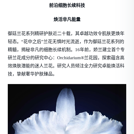
前沿细胞长续科技
焕活非凡能量
御廷兰花系列精研护肤近二十载，其卓越功效令肌肤更焕年
轻态。“花中之后”兰花无惧时光流逝，作为御廷兰花系列的
精髓，揭秘非凡的细胞长续机制。16年前，娇兰建立首个专
研兰花成分的研究中心：Orchidarium®兰花园，探索蕴含高
效焕肤潜能的迷人兰花。研究人员倾注全力研究卓能焕活科
技，挚献奢华护肤臻品。