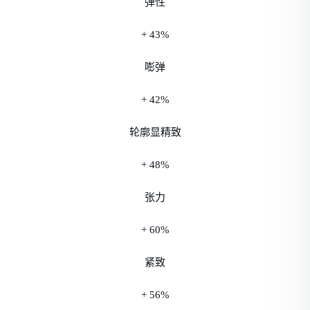
弹性
+ 43%
嘭弹
+ 42%
轮廓显精致
+ 48%
张力
+ 60%
紧致
+ 56%