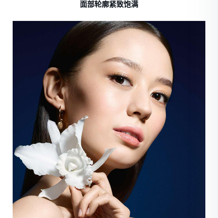
面部轮廓紧致饱满