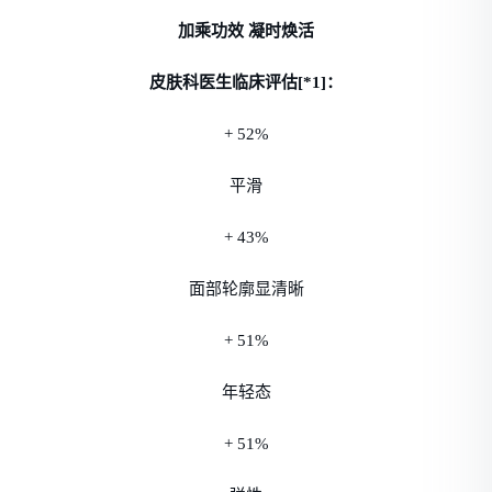
加乘功效 凝时焕活
皮肤科医生临床评估[*1]：
+ 52%
平滑
+ 43%
面部轮廓显清晰
+ 51%
年轻态
+ 51%