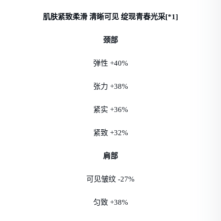
肌肤紧致柔滑 清晰可见 绽现青春光采[*1]
颈部
弹性 +40%
张力 +38%
紧实 +36%
紧致 +32%
肩部
可见皱纹 -27%
匀致 +38%