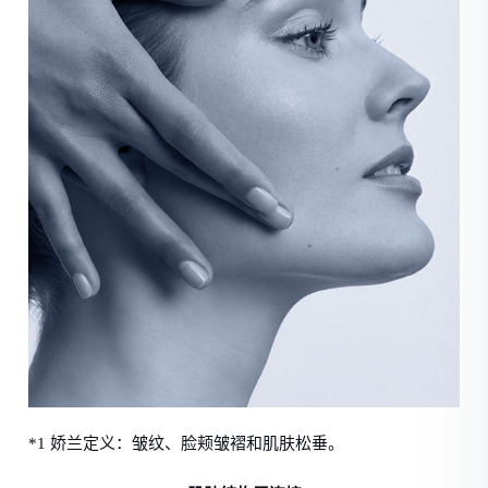
*1 娇兰定义：皱纹、脸颊皱褶和肌肤松垂。