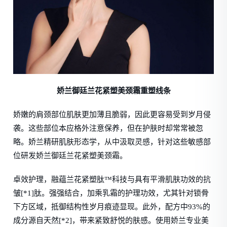
娇兰御廷兰花紧塑美颈霜重塑线条
娇嫩的肩颈部位肌肤更加薄且脆弱，因此更容易受到岁月侵
袭。这些部位本应格外注意保养，但在护肤时却常常被忽
略。娇兰精研肌肤形态学，从中汲取灵感，针对这些敏感部
位研发娇兰御廷兰花紧塑美颈霜。
卓效护理，融蕴兰花紧塑肽™科技与具有平滑肌肤功效的抗
皱[*1]肽。强强结合，加乘乳霜的护理功效，尤其针对锁骨
下方区域，抵御结构性岁月痕迹显现。此外，配方中93%的
成分源自天然[*2]，带来紧致舒悦的肤感。使用娇兰专业美