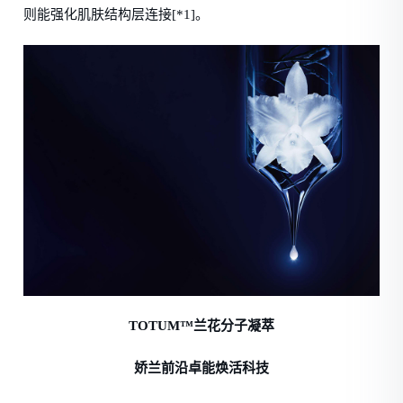
则能强化肌肤结构层连接[*1]。
TOTUM™兰花分子凝萃
娇兰前沿卓能焕活科技