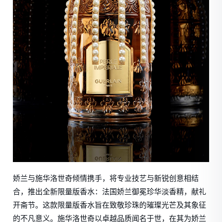
娇兰与施华洛世奇倾情携手，将专业技艺与新锐创意相结
合，推出全新限量版香水：法国娇兰御冕珍华淡香精，献礼
开斋节。这款限量版香水旨在致敬珍珠的璀璨光芒及其象征
的不凡意义。施华洛世奇以卓越品质闻名于世，在其为娇兰