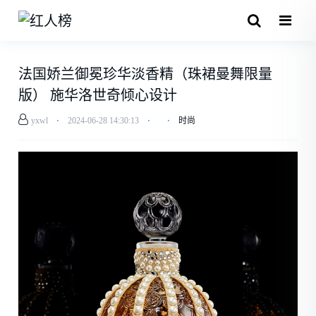
法国娇兰御冕珍华淡香精（珠裙曼舞限量
版） 施华洛世奇倾心设计
yxwl
⋅
2024-06-28 14:30:13
⋅
⋅
时尚