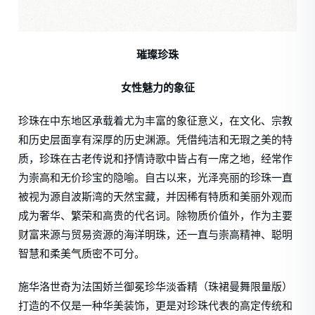
璀璨珍珠
女性魅力的象征
珍珠在中东地区承载着尤为丰富的象征意义，在文化、宗教
和历史层面享有深厚的历史渊源。凭借纯洁和无瑕之美的特
质，珍珠在古老传说和抒情诗歌中皆占有一席之地，经常作
为崇高和无价珍宝的隐喻。自古以来，光泽亮丽的珍珠一直
被视为源自波斯湾的天然宝藏，并因稀有特质和美丽外观而
成为奢华、繁荣和高贵的代名词。除物质价值外，作为主要
财富来源与贸易资源的海洋明珠，还一直与崇高精神、聪明
智慧和柔美气质密不可分。
施华洛世奇为法国娇兰御冕珍华淡香精（珠裙曼舞限量版）
打造的不仅是一种华美装饰，更是对珍珠代表的高定传统和