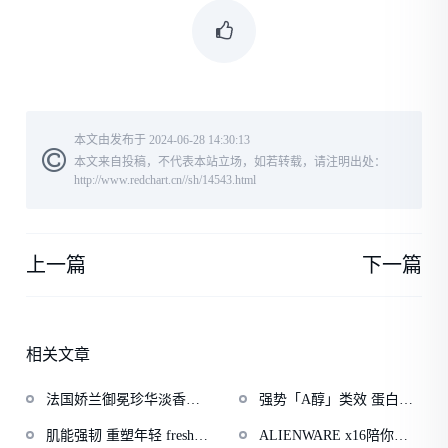
本文由发布于 2024-06-28 14:30:13
本文来自投稿，不代表本站立场，如若转载，请注明出处：
http://www.redchart.cn//sh/14543.html
上一篇
下一篇
相关文章
法国娇兰御冕珍华淡香精
强势「A醇」类效 蛋白科
（珠裙曼舞限量版） 施华
技抗老 8周焕新眼周 fresh
肌能强韧 重塑年轻 fresh馥
ALIENWARE x16陪你一
洛世奇倾心设计
馥蕾诗红茶抗老眼霜全新