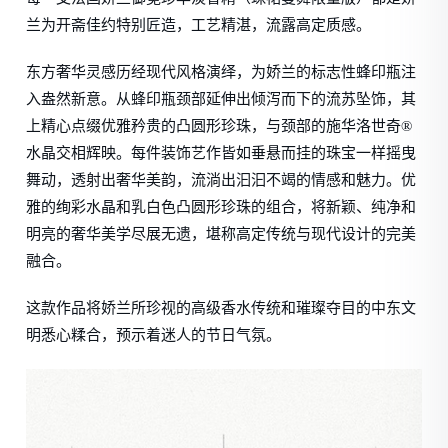
兰为开斋佳约特别匠造，工艺精湛，流露高定质感。
东方奢华灵感历经现代风格演绎，为娇兰的标志性蜂印瓶注
入盎然新意。从蜂印瓶颈部延伸出倾泻而下的流苏坠饰，其
上精心点缀优雅矜贵的凸圆形珍珠，与颈部的施华洛世奇®
水晶交相辉映。每件装饰艺作皆如垂悬而挂的珠宝一样摇曳
舞动，透射出奢华美韵，流淌出汩汩不竭的情感和魅力。优
雅的绚彩水晶和乳白色凸圆形珍珠的组合，将新颖、纯净和
明亮的奢华美学尽展无遗，堪称高定传统与现代设计的完美
融合。
这款作品将娇兰所珍视的高级香水传统和璀璨夺目的中东文
明悉心糅合，预示着迷人的节日气氛。