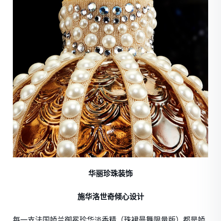
华丽珍珠装饰
施华洛世奇倾心设计
每一支法国娇兰御冕珍华淡香精（珠裙曼舞限量版）都是娇