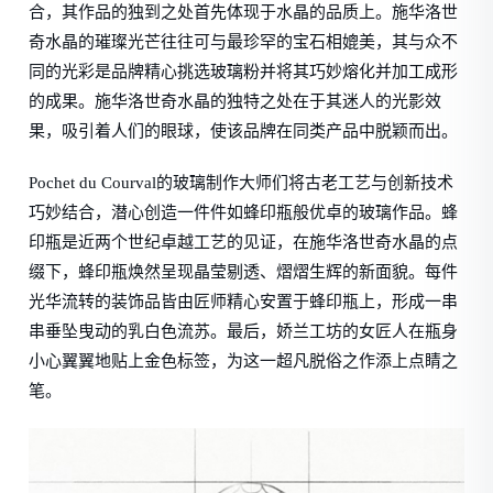
合，其作品的独到之处首先体现于水晶的品质上。施华洛世
奇水晶的璀璨光芒往往可与最珍罕的宝石相媲美，其与众不
同的光彩是品牌精心挑选玻璃粉并将其巧妙熔化并加工成形
的成果。施华洛世奇水晶的独特之处在于其迷人的光影效
果，吸引着人们的眼球，使该品牌在同类产品中脱颖而出。
Pochet du Courval的玻璃制作大师们将古老工艺与创新技术
巧妙结合，潜心创造一件件如蜂印瓶般优卓的玻璃作品。蜂
印瓶是近两个世纪卓越工艺的见证，在施华洛世奇水晶的点
缀下，蜂印瓶焕然呈现晶莹剔透、熠熠生辉的新面貌。每件
光华流转的装饰品皆由匠师精心安置于蜂印瓶上，形成一串
串垂坠曳动的乳白色流苏。最后，娇兰工坊的女匠人在瓶身
小心翼翼地贴上金色标签，为这一超凡脱俗之作添上点睛之
笔。