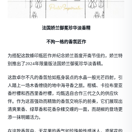
法国娇兰御冕珍华淡香精
不拘一格的香氛匠作
为搭配这款蜂印瓶匠作并纪念娇兰首度开斋节佳约，娇兰特
别推出了2024年限量版法国娇兰御冕珍华淡香精。
这款卓尔不凡的香氛恰如瓶身装点的水晶一般光芒四射，引
人踏上一场木香缭绕的地中海寻香之旅。柑橘、卡拉布里亚
香柠檬和西西里香柠檬，均甄选自合作三代之久的供应伙
伴。作为这首强劲而精致的香氛交响乐的前奏，它们展现出
清爽果香、绿草香和花香杂糅交缠的一面，而胡椒的登场更
添一抹明媚活力。
在这款香氛中，无花果的香气如珍珠般性感迷人。鸢尾花的